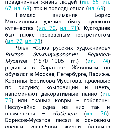
праздничная жизнь людей (
ил. 66
,
ил.
67
,
ил. 68
), так и повседневная (
ил. 69
).
Немало внимания Борис
Михайлович уделил быту русского
купечества (
ил. 70
,
ил. 71
). Кустодиев
был также прекрасным портретистом
(
ил. 72
,
ил. 73
).
Член «Союз русских художников»
Виктор Эльпидиф
о
рович Бор
и
сов-
Мус
а
тов
(1870–1905 гг.)
(
ил. 74
)
родился в Саратове. Живописи он
обучался в Москве, Петербурге, Париже.
Картины Борисова-Мусатова, красивые
по рисунку, композиции и цвету,
напоминают декоративные панно (
ил.
75
) или тканые ковры – гобелены.
Неслучайно одна из них так и
называется –
«Гобелен»
(
ил. 76
).
Борисов-Мусатов писал в основном
сценки усадебной жизни (картина