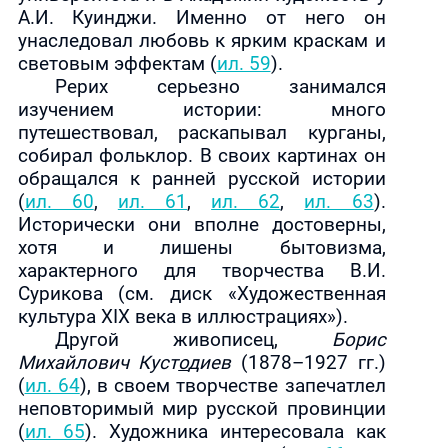
А.И. Куинджи. Именно от него он
унаследовал любовь к ярким краскам и
световым эффектам (
ил. 59
).
Рерих серьезно занимался
изучением истории: много
путешествовал, раскапывал курганы,
собирал фольклор. В своих картинах он
обращался к ранней русской истории
(
ил. 60
,
ил. 61
,
ил. 62
,
ил. 63
).
Исторически они вполне достоверны,
хотя и лишены бытовизма,
характерного для творчества В.И.
Сурикова (см. диск «Художественная
культура
XIX
века в иллюстрациях»).
Другой живописец,
Борис
Михайлович Куст
о
диев
(1878–1927 гг.)
(
ил. 64
), в своем творчестве запечатлел
неповторимый мир русской провинции
(
ил. 65
). Художника интересовала как