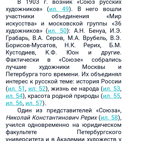
В
1903 г
. возник «Союз русских
художников» (
ил. 49
). В него вошли
участники объединения «Мир
искусства» и московской группы «36
художников» (
ил. 50
)
: А.Н. Бенуа, И.Э.
Грабарь, В.А. Серов, М.А. Врубель, В.Э.
Борисов-Мусатов, Н.К. Рерих, Б.М.
Кустодиев, К.Ф. Юон и другие.
Фактически в «Союзе» собрались
лучшие художники Москвы и
Петербурга того времени. Их объединял
интерес к русской теме: история России
(
ил. 51
,
ил. 52
), жизнь ее народа (
ил. 53
,
ил. 54
), красота родной природы (
ил. 55
,
ил. 56
,
ил. 57
).
Один из представителей «Союза»,
Николай Константинович Рерих
(
ил. 58
),
учился одновременно на юридическом
факультете Петербургского
университета и в Академии художеств у