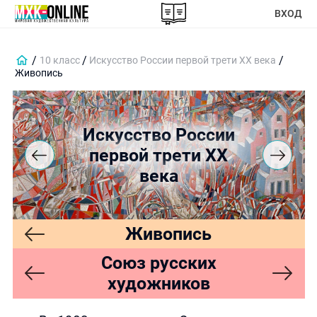
ВХОД
10 класс
Искусство России первой трети XX века
Живопись
Искусство России
первой трети XX
века
Живопись
Союз русских
художников