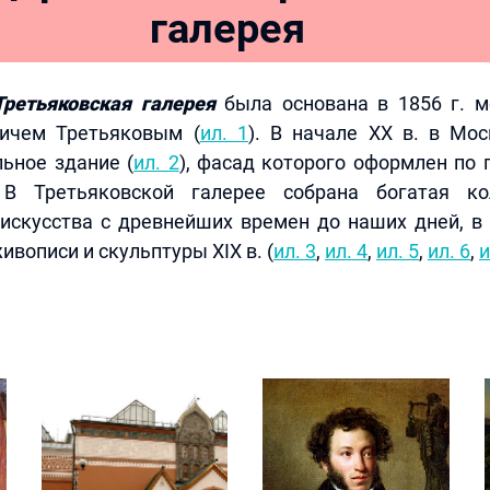
галерея
Третьяковская галерея
была основана в 1856 г. 
ичем Третьяковым (
ил. 1
). В начале XX в. в Мо
ьное здание (
ил. 2
), фасад которого оформлен по 
 В Третьяковской галерее собрана богатая ко
 искусства с древнейших времен до наших дней, в 
вописи и скульптуры XIX в. (
ил. 3
,
ил. 4
,
ил. 5
,
ил. 6
,
и