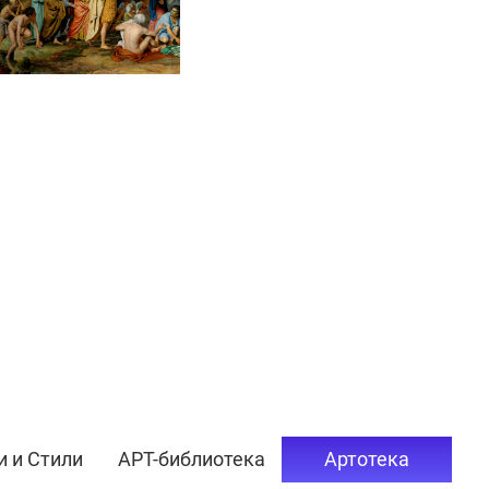
и и Стили
АРТ-библиотека
Артотека