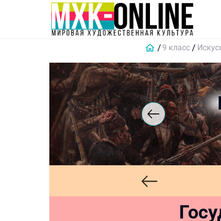
9 класс
Искус
Госу