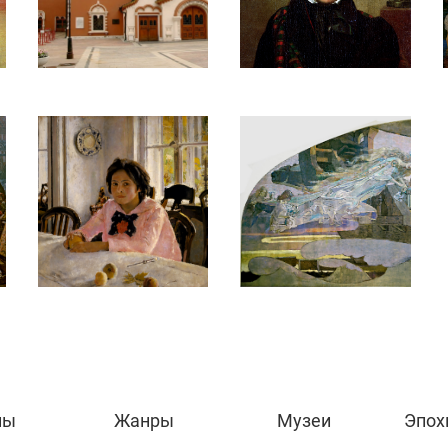
ны
Жанры
Музеи
Эпох