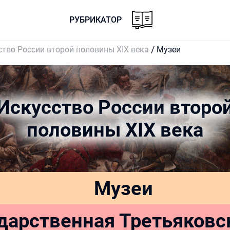
РУБРИКАТОР
ство России второй половины XIX века
Музеи
Искусство России второ
половины XIX века
Музеи
дарственная Третьяковс