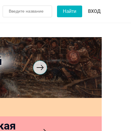
ВХОД
й
кая