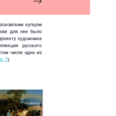
московским купцом
скве для нее было
проекту художника
ллекция русского
том числе одно из
л. 7
).