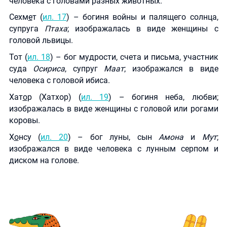
человека с головами разных животных.
Сехм
е
т (
ил. 17
) – богиня войны и палящего солнца,
супруга
Птаха
; изображалась в виде женщины с
головой львицы.
Тот (
ил. 18
) – бог мудрости, счета и письма, участник
суда
Осириса
, супруг
Маат
; изображался в виде
человека с головой ибиса.
Хат
о
р (Хатхор) (
ил. 19
) – богиня неба, любви;
изображалась в виде женщины с головой или рогами
коровы.
Х
о
нсу (
ил. 20
) – бог луны, сын
Амона
и
Мут
;
изображался в виде человека с лунным серпом и
диском на голове.