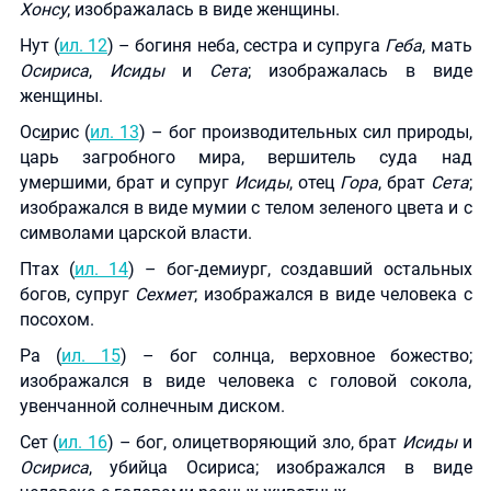
Хонсу
; изображалась в виде женщины.
Нут (
ил. 12
) – богиня неба, сестра и супруга
Геба
, мать
Осириса
,
Исиды
и
Сета
; изображалась в виде
женщины.
Ос
и
рис (
ил. 13
) – бог производительных сил природы,
царь загробного мира, вершитель суда над
умершими, брат и супруг
Исиды
, отец
Гора
, брат
Сета
;
изображался в виде мумии с телом зеленого цвета и с
символами царской власти.
Птах (
ил. 14
) – бог-демиург, создавший остальных
богов, супруг
Сехмет
; изображался в виде человека с
посохом.
Ра (
ил. 15
) – бог солнца, верховное божество;
изображался в виде человека с головой сокола,
увенчанной солнечным диском.
Сет (
ил. 16
) – бог, олицетворяющий зло, брат
Исиды
и
Осириса
, убийца Осириса; изображался в виде