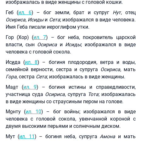
изображалась в виде женщины с головой кошки.
Геб (
ил. 6
) – бог земли, брат и супруг
Нут
, отец
Осириса
,
Исиды
и
Сета
; изображался в виде человека.
Имя Геба писали иероглифом утки.
Гор (Хор) (
ил. 7
) – бог неба, покровитель царской
власти, сын
Осириса
и
Исиды
; изображался в виде
человека с головой сокола.
Ис
и
да (
ил. 8
) – богиня плодородия, ветра и воды,
семейной верности, сестра и супруга
Осириса
, мать
Гора
, сестра
Сета
; изображалась в виде женщины.
Ма
а
т (
ил. 9
) – богиня истины и справедливости,
участница суда
Осириса
, супруга
Тота
; изображалась
в виде женщины со страусиным пером на голове.
М
о
нту (
ил. 10
) – бог войны; изображался в виде
человека с головой сокола, увенчанной короной с
двумя высокими перьями и солнечным диском.
Мут (
ил. 11
) – богиня неба, супруга
Амона
и мать