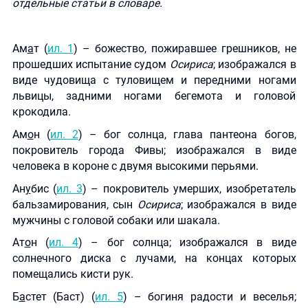
отдельные статьи в словаре.
Ам
а
т (
ил. 1
) – божество, пожиравшее грешников, не
прошедших испытание судом
Осириса
; изображался в
виде чудовища с туловищем и передними ногами
львицы, задними ногами бегемота и головой
крокодила.
Ам
о
н (
ил. 2
) – бог солнца, глава пантеона богов,
покровитель города Фивы; изображался в виде
человека в короне с двумя высокими перьями.
Ан
у
бис (
ил. 3
) – покровитель умерших, изобретатель
бальзамирования, сын
Осириса
; изображался в виде
мужчины с головой собаки или шакала.
Ат
о
н (
ил. 4
) – бог солнца; изображался в виде
солнечного диска с лучами, на концах которых
помещались кисти рук.
Б
а
стет (Баст) (
ил. 5
) – богиня радости и веселья;