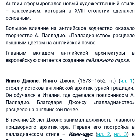
Англии сформировался новый художественный стиль
– классицизм, который в XVIII столетии сделался
основным.
Большое влияние на английское зодчество оказало
творчество А. Палладио. «Палладианство» расцвело
пышным цветом на английской почве.
Главным вкладом английской архитектуры в
европейскую считается создание
пейзажного парка
.
Иниго Джонс.
Ин
и
го Джонс (1573–1652 гг.) (
ил. 1
)
стоял у истоков английской архитектурной традиции.
Он обучался в Италии, где сделался поклонником А.
Палладио. Благодаря Джонсу «палладианство»
расцвело на английской почве.
В течение 28 лет Джонс занимал должность главного
придворного архитектора. Первая его постройка в
палладианском стиле –
Квин-х
а
ус
(
ил. 2
,
ил. 3
) в