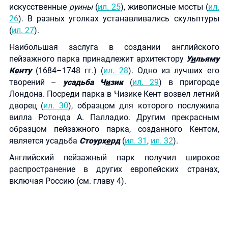
искусственные
руины
(
ил. 25
), живописные мосты (
ил.
26
). В разных уголках устанавливались скульптуры
(
ил. 27
).
Наибольшая заслуга в создании английского
пейзажного парка принадлежит архитектору
У
и
льяму
К
е
нту
(1684–1748 гг.) (
ил. 28
). Одно из лучших его
творений –
усадьба Ч
и
зик
(
ил. 29
) в пригороде
Лондона. Посреди парка в Чизике Кент возвел летний
дворец (
ил. 30
), образцом для которого послужила
вилла Ротонда А. Палладио. Другим прекрасным
образцом пейзажного парка, созданного Кентом,
является усадьба
Стоурх
е
рд
(
ил. 31
,
ил. 32
).
Английский пейзажный парк получил широкое
распространение в других европейских странах,
включая Россию (см. главу 4).