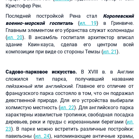
Кристофер Рен.
Последней постройкой Рена стал
Королевский
военно-морской госпиталь
(
ил. 19
) в Гринвиче.
Главным элементом его убранства служат колоннады
(
ил. 20
). В ансамбль госпиталя архитектор вписал
здание Квин-хауса, сделав его центром всей
композиции при виде со стороны Темзы (
ил. 21
).
Садово-парковое искусство.
В XVIII в. в Англии
сложился тип парка, получивший название
пейзажный
или
английский
. Главное его отличие от
французского парка состояло в том, что он подражал
девственной природе. Для его устройства выбирали
холмистую местность (
ил. 22
). Для английского парка
характерны извилистые тропинки, свободная посадка
деревьев, реки и пруды с изрезанными берегами (
ил.
23
). В парке можно встретить различные постройки:
павильоны (
ил. 24
), напоминающие античные храмы,