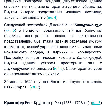
Гринвиче, пригороде Лондона. Двухэтажное здание
снаружи почти лишено архитектурного убранства.
Внутри интерес представляет изящная лестница,
закрученная спиралью (
ил. 4
).
Следующей постройкой Джонса был
Банк
е
тинг-х
а
ус
(
ил. 5
) в Лондоне, предназначенный для банкетов,
приемов иностранных послов и театральных
представлений. Оба этажа здания отделаны
р
у
стом
,
кроме того, нижний украшен колоннами и пилястрами
ионического ордера, а верхний – коринфского.
Постройку венчает плоская крыша с
балюстр
а
дой
.
Внутри здания устроен просторный зал с
двухъярусной колоннадой (
ил. 6
). Своей архитектурой
он напоминает античный храм.
30 января 1649 г. у стен Банкетинг-хауса состоялась
казнь Карла I (
ил. 7
).
Кри
стофер Рен.
Кр
и
стофер Рен (1633–1723 гг.) (
ил. 8
)