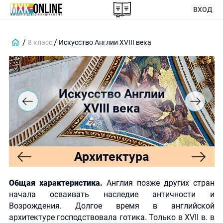
ВХОД
8 класс
Искусство Англии XVIII века
Искусство Англии
XVIII века
Архитектура
Общая характеристика.
Англия позже других стран
начала осваивать наследие античности и
Возрождения. Долгое время в английской
архитектуре господствовала готика. Только в XVII в. в