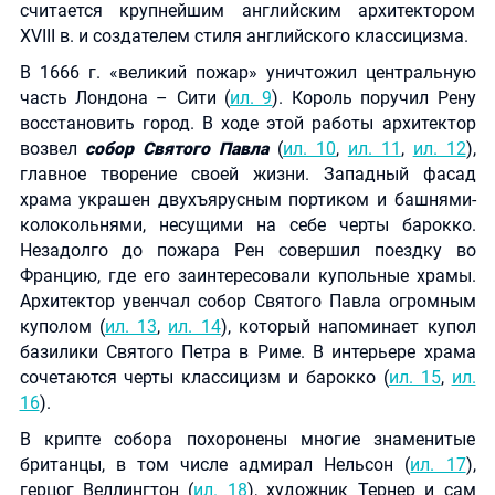
считается крупнейшим английским архитектором
XVIII в. и создателем стиля английского классицизма.
В 1666 г. «великий пожар» уничтожил центральную
часть Лондона – Сити (
ил. 9
). Король поручил Рену
восстановить город. В ходе этой работы архитектор
возвел
собор Святого Павла
(
ил. 10
,
ил. 11
,
ил. 12
),
главное творение своей жизни. Западный фасад
храма украшен двухъярусным портиком и башнями-
колокольнями, несущими на себе черты барокко.
Незадолго до пожара Рен совершил поездку во
Францию, где его заинтересовали купольные храмы.
Архитектор увенчал собор Святого Павла огромным
куполом (
ил. 13
,
ил. 14
), который напоминает купол
базилики Святого Петра в Риме. В интерьере храма
сочетаются черты классицизм и барокко (
ил. 15
,
ил.
16
).
В крипте собора похоронены многие знаменитые
британцы, в том числе адмирал Нельсон (
ил. 17
),
герцог Веллингтон (
ил. 18
), художник Тернер и сам