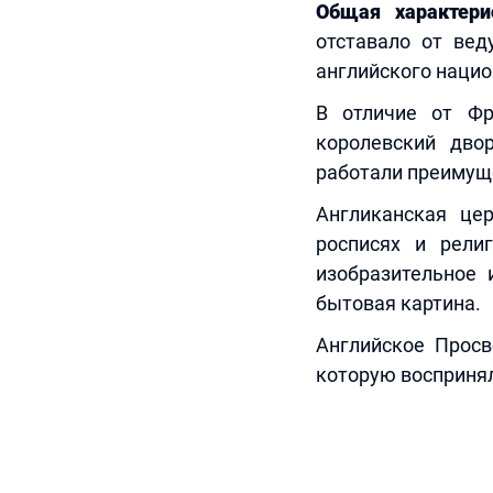
Общая характери
отставало от вед
английского нацио
В отличие от Фр
королевский дво
работали преимуще
Англиканская цер
росписях и рели
изобразительное 
бытовая картина.
Английское Просв
которую воспринял